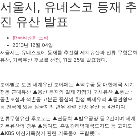
서울시, 유네스코 등재 추
진 유산 발표
한국위원회 소식
2013년 12월 04일
서울시는 유네스코에 등재를 추진할 세계유산과 인류 무형문화
유산, 기록유산 후보를 선정, 11월 25일 발표했다.
분야별로 보면 세계유산 분야에는 ▲덕수궁 등 대한제국 시기
정동 근대유산 ▲용산 등지의 일제 강점기 군사유산 ▲풍납ㆍ
몽촌토성과 석촌동 고분군 중심의 한성 백제유적 ▲동관왕묘
등 전국에 있는 삼국지의 관우 관련 신앙 유산 등 4건이다.
인류무형유산 후보로는 ▲연등회 ▲발우공양 등 2건이며 세계
기록유산의 경우 ▲동여도, 혼일강리역대국도지도 등 고지도
▲KBS 이산가족찾기 관련 기록물이 포함됐다.