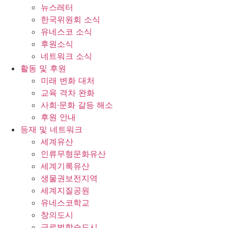
뉴스레터
한국위원회 소식
유네스코 소식
후원소식
네트워크 소식
활동 및 후원
미래 변화 대처
교육 격차 완화
사회∙문화 갈등 해소
후원 안내
등재 및 네트워크
세계유산
인류무형문화유산
세계기록유산
생물권보전지역
세계지질공원
유네스코학교
창의도시
글로벌학습도시