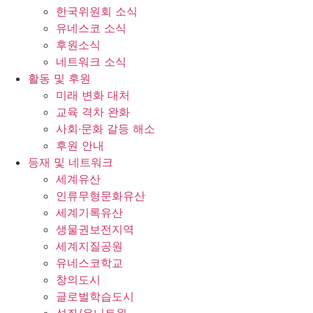
한국위원회 소식
유네스코 소식
후원소식
네트워크 소식
활동 및 후원
미래 변화 대처
교육 격차 완화
사회∙문화 갈등 해소
후원 안내
등재 및 네트워크
세계유산
인류무형문화유산
세계기록유산
생물권보전지역
세계지질공원
유네스코학교
창의도시
글로벌학습도시