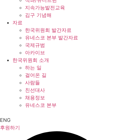
석좌/유니트윈
지속가능발전교육
김구 기념해
자료
한국위원회 발간자료
유네스코 본부 발간자료
국제규범
아카이브
한국위원회 소개
하는 일
걸어온 길
사람들
친선대사
채용정보
유네스코 본부
ENG
후원하기