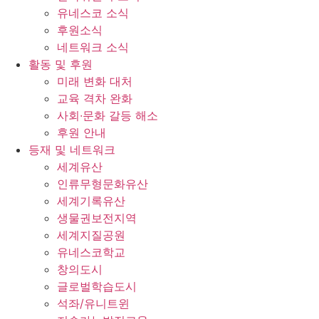
유네스코 소식
후원소식
네트워크 소식
활동 및 후원
미래 변화 대처
교육 격차 완화
사회∙문화 갈등 해소
후원 안내
등재 및 네트워크
세계유산
인류무형문화유산
세계기록유산
생물권보전지역
세계지질공원
유네스코학교
창의도시
글로벌학습도시
석좌/유니트윈