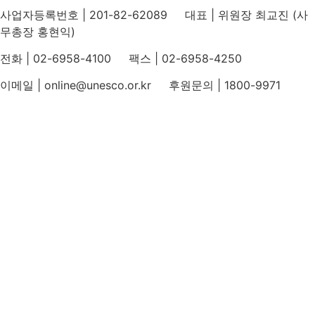
사업자등록번호 | 201-82-62089 대표 | 위원장 최교진 (사
무총장 홍현익)
전화 | 02-6958-4100 팩스 | 02-6958-4250
이메일 | online@unesco.or.kr 후원문의 | 1800-9971
개인정보처리방침
후원개발 홈페이지 이용약관
영상정보처리기기 운영지침
후원명칭 사용 신청 안내
유네스코회관
국민권익위원회
인스타그램
카카오톡 채널
페이스북