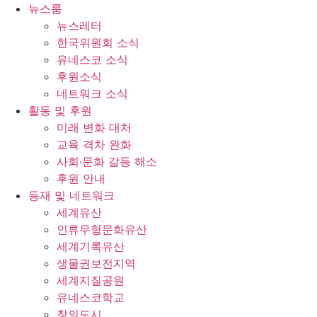
콘
뉴스룸
텐
뉴스레터
츠
한국위원회 소식
로
유네스코 소식
건
후원소식
너
네트워크 소식
뛰
활동 및 후원
기
미래 변화 대처
교육 격차 완화
사회∙문화 갈등 해소
후원 안내
등재 및 네트워크
세계유산
인류무형문화유산
세계기록유산
생물권보전지역
세계지질공원
유네스코학교
창의도시