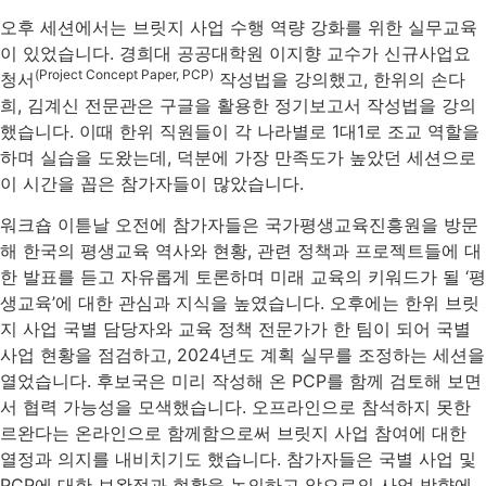
오후 세션에서는 브릿지 사업 수행 역량 강화를 위한 실무교육
이 있었습니다. 경희대 공공대학원 이지향 교수가 신규사업요
(Project Concept Paper, PCP)
청서
작성법을 강의했고, 한위의 손다
희, 김계신 전문관은 구글을 활용한 정기보고서 작성법을 강의
했습니다. 이때 한위 직원들이 각 나라별로 1대1로 조교 역할을
하며 실습을 도왔는데, 덕분에 가장 만족도가 높았던 세션으로
이 시간을 꼽은 참가자들이 많았습니다.
워크숍 이튿날 오전에 참가자들은 국가평생교육진흥원을 방문
해 한국의 평생교육 역사와 현황, 관련 정책과 프로젝트들에 대
한 발표를 듣고 자유롭게 토론하며 미래 교육의 키워드가 될 ‘평
생교육’에 대한 관심과 지식을 높였습니다. 오후에는 한위 브릿
지 사업 국별 담당자와 교육 정책 전문가가 한 팀이 되어 국별
사업 현황을 점검하고, 2024년도 계획 실무를 조정하는 세션을
열었습니다. 후보국은 미리 작성해 온 PCP를 함께 검토해 보면
서 협력 가능성을 모색했습니다. 오프라인으로 참석하지 못한
르완다는 온라인으로 함께함으로써 브릿지 사업 참여에 대한
열정과 의지를 내비치기도 했습니다. 참가자들은 국별 사업 및
PCP에 대한 보완점과 현황을 논의하고 앞으로의 사업 방향에