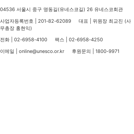
04536 서울시 중구 명동길(유네스코길) 26 유네스코회관
사업자등록번호 | 201-82-62089 대표 | 위원장 최교진 (사
무총장 홍현익)
전화 | 02-6958-4100 팩스 | 02-6958-4250
이메일 | online@unesco.or.kr 후원문의 | 1800-9971
개인정보처리방침
후원개발 홈페이지 이용약관
영상정보처리기기 운영지침
후원명칭 사용 신청 안내
유네스코회관
국민권익위원회
인스타그램