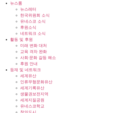
콘
뉴스룸
텐
뉴스레터
츠
한국위원회 소식
로
유네스코 소식
건
후원소식
너
네트워크 소식
뛰
활동 및 후원
기
미래 변화 대처
교육 격차 완화
사회∙문화 갈등 해소
후원 안내
등재 및 네트워크
세계유산
인류무형문화유산
세계기록유산
생물권보전지역
세계지질공원
유네스코학교
창의도시