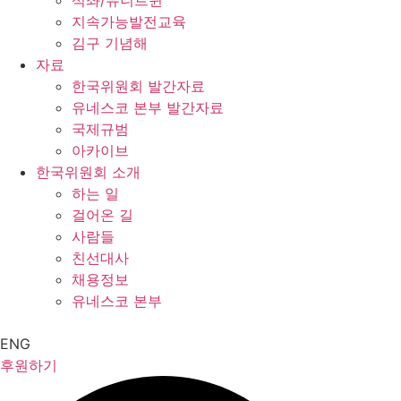
석좌/유니트윈
지속가능발전교육
김구 기념해
자료
한국위원회 발간자료
유네스코 본부 발간자료
국제규범
아카이브
한국위원회 소개
하는 일
걸어온 길
사람들
친선대사
채용정보
유네스코 본부
ENG
후원하기