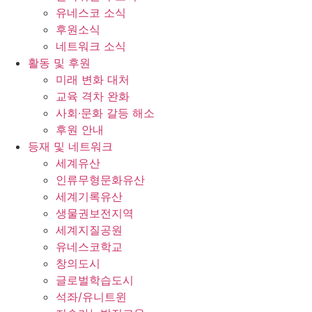
유네스코 소식
후원소식
네트워크 소식
활동 및 후원
미래 변화 대처
교육 격차 완화
사회∙문화 갈등 해소
후원 안내
등재 및 네트워크
세계유산
인류무형문화유산
세계기록유산
생물권보전지역
세계지질공원
유네스코학교
창의도시
글로벌학습도시
석좌/유니트윈