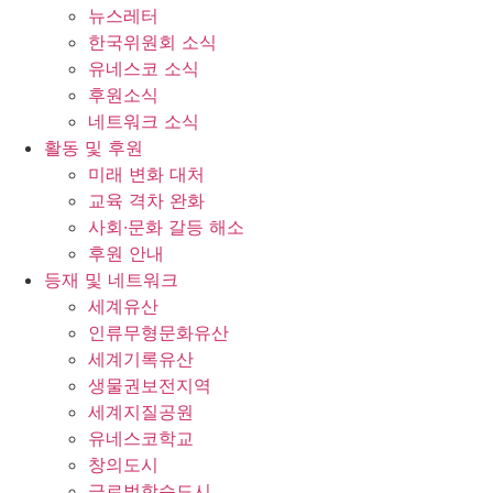
뉴스레터
한국위원회 소식
유네스코 소식
후원소식
네트워크 소식
활동 및 후원
미래 변화 대처
교육 격차 완화
사회∙문화 갈등 해소
후원 안내
등재 및 네트워크
세계유산
인류무형문화유산
세계기록유산
생물권보전지역
세계지질공원
유네스코학교
창의도시
글로벌학습도시