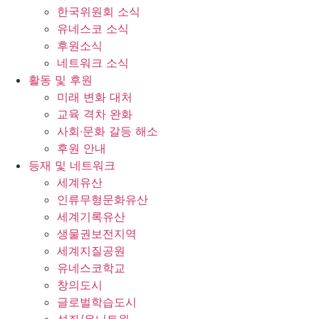
한국위원회 소식
유네스코 소식
후원소식
네트워크 소식
활동 및 후원
미래 변화 대처
교육 격차 완화
사회∙문화 갈등 해소
후원 안내
등재 및 네트워크
세계유산
인류무형문화유산
세계기록유산
생물권보전지역
세계지질공원
유네스코학교
창의도시
글로벌학습도시