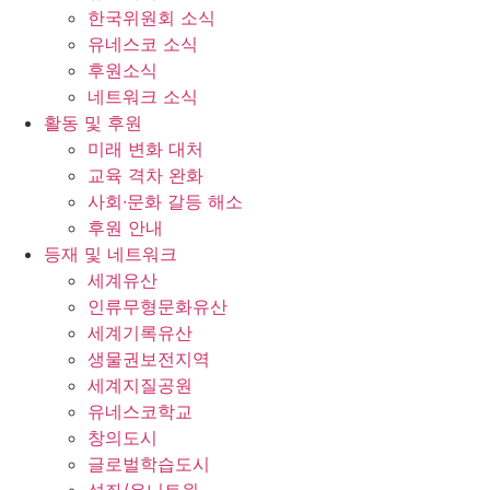
한국위원회 소식
유네스코 소식
후원소식
네트워크 소식
활동 및 후원
미래 변화 대처
교육 격차 완화
사회∙문화 갈등 해소
후원 안내
등재 및 네트워크
세계유산
인류무형문화유산
세계기록유산
생물권보전지역
세계지질공원
유네스코학교
창의도시
글로벌학습도시