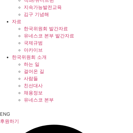
석좌/유니트윈
지속가능발전교육
김구 기념해
자료
한국위원회 발간자료
유네스코 본부 발간자료
국제규범
아카이브
한국위원회 소개
하는 일
걸어온 길
사람들
친선대사
채용정보
유네스코 본부
ENG
후원하기