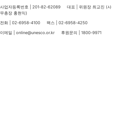
사업자등록번호 | 201-82-62089 대표 | 위원장 최교진 (사
무총장 홍현익)
전화 | 02-6958-4100 팩스 | 02-6958-4250
이메일 | online@unesco.or.kr 후원문의 | 1800-9971
개인정보처리방침
후원개발 홈페이지 이용약관
영상정보처리기기 운영지침
후원명칭 사용 신청 안내
유네스코회관
국민권익위원회
인스타그램
카카오톡 채널
페이스북