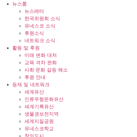
콘
뉴스룸
텐
뉴스레터
츠
한국위원회 소식
로
유네스코 소식
건
후원소식
너
네트워크 소식
뛰
활동 및 후원
기
미래 변화 대처
교육 격차 완화
사회∙문화 갈등 해소
후원 안내
등재 및 네트워크
세계유산
인류무형문화유산
세계기록유산
생물권보전지역
세계지질공원
유네스코학교
창의도시