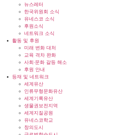
뉴스레터
한국위원회 소식
유네스코 소식
후원소식
네트워크 소식
활동 및 후원
미래 변화 대처
교육 격차 완화
사회∙문화 갈등 해소
후원 안내
등재 및 네트워크
세계유산
인류무형문화유산
세계기록유산
생물권보전지역
세계지질공원
유네스코학교
창의도시
글로벌학습도시