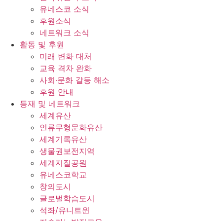
유네스코 소식
후원소식
네트워크 소식
활동 및 후원
미래 변화 대처
교육 격차 완화
사회∙문화 갈등 해소
후원 안내
등재 및 네트워크
세계유산
인류무형문화유산
세계기록유산
생물권보전지역
세계지질공원
유네스코학교
창의도시
글로벌학습도시
석좌/유니트윈