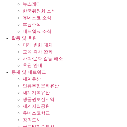
뉴스레터
한국위원회 소식
유네스코 소식
후원소식
네트워크 소식
활동 및 후원
미래 변화 대처
교육 격차 완화
사회∙문화 갈등 해소
후원 안내
등재 및 네트워크
세계유산
인류무형문화유산
세계기록유산
생물권보전지역
세계지질공원
유네스코학교
창의도시
글로벌학습도시