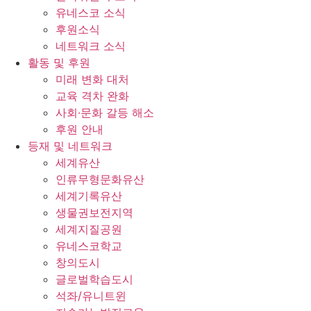
유네스코 소식
후원소식
네트워크 소식
활동 및 후원
미래 변화 대처
교육 격차 완화
사회∙문화 갈등 해소
후원 안내
등재 및 네트워크
세계유산
인류무형문화유산
세계기록유산
생물권보전지역
세계지질공원
유네스코학교
창의도시
글로벌학습도시
석좌/유니트윈