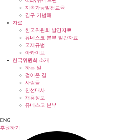
석좌/유니트윈
지속가능발전교육
김구 기념해
자료
한국위원회 발간자료
유네스코 본부 발간자료
국제규범
아카이브
한국위원회 소개
하는 일
걸어온 길
사람들
친선대사
채용정보
유네스코 본부
ENG
후원하기