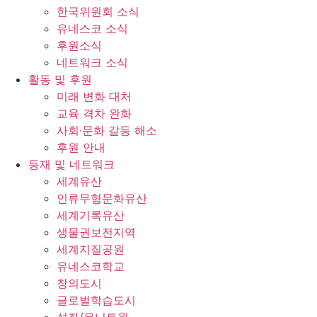
한국위원회 소식
유네스코 소식
후원소식
네트워크 소식
활동 및 후원
미래 변화 대처
교육 격차 완화
사회∙문화 갈등 해소
후원 안내
등재 및 네트워크
세계유산
인류무형문화유산
세계기록유산
생물권보전지역
세계지질공원
유네스코학교
창의도시
글로벌학습도시