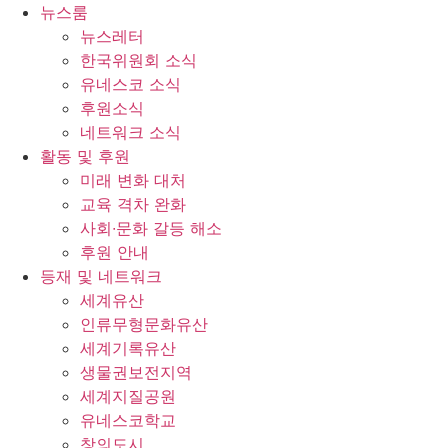
콘
뉴스룸
텐
뉴스레터
츠
한국위원회 소식
로
유네스코 소식
건
후원소식
너
네트워크 소식
뛰
활동 및 후원
기
미래 변화 대처
교육 격차 완화
사회∙문화 갈등 해소
후원 안내
등재 및 네트워크
세계유산
인류무형문화유산
세계기록유산
생물권보전지역
세계지질공원
유네스코학교
창의도시