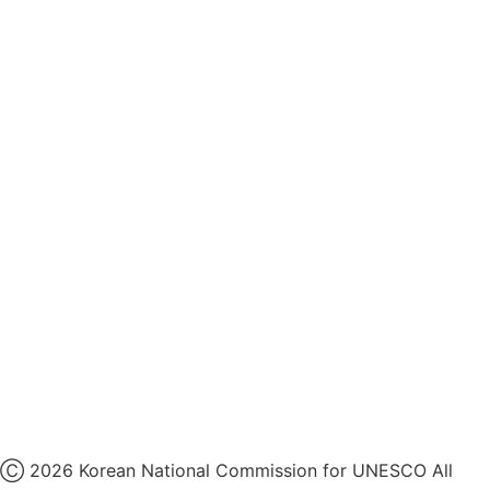
후원개발 홈페이지 이용약관
영상정보처리기기 운영지침
후원명칭 사용 신청 안내
유네스코회관
국민권익위원회
인스타그램
카카오톡 채널
페이스북
네이버 블로그
유튜브
X
Ⓒ 2026 Korean National Commission for UNESCO All