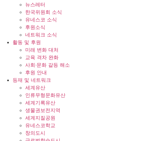
뉴스레터
한국위원회 소식
유네스코 소식
후원소식
네트워크 소식
활동 및 후원
미래 변화 대처
교육 격차 완화
사회∙문화 갈등 해소
후원 안내
등재 및 네트워크
세계유산
인류무형문화유산
세계기록유산
생물권보전지역
세계지질공원
유네스코학교
창의도시
글로벌학습도시