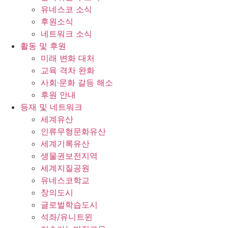
유네스코 소식
후원소식
네트워크 소식
활동 및 후원
미래 변화 대처
교육 격차 완화
사회∙문화 갈등 해소
후원 안내
등재 및 네트워크
세계유산
인류무형문화유산
세계기록유산
생물권보전지역
세계지질공원
유네스코학교
창의도시
글로벌학습도시
석좌/유니트윈