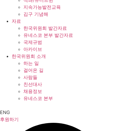
석좌/유니트윈
지속가능발전교육
김구 기념해
자료
한국위원회 발간자료
유네스코 본부 발간자료
국제규범
아카이브
한국위원회 소개
하는 일
걸어온 길
사람들
친선대사
채용정보
유네스코 본부
ENG
후원하기