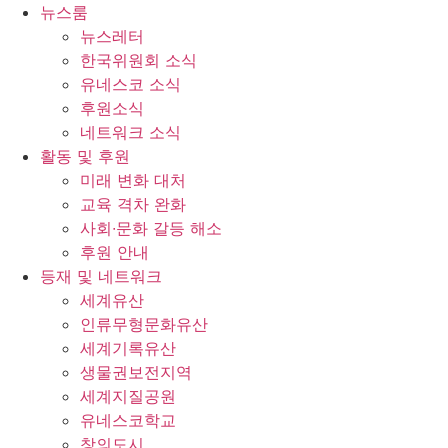
콘
뉴스룸
텐
뉴스레터
츠
한국위원회 소식
로
유네스코 소식
건
후원소식
너
네트워크 소식
뛰
활동 및 후원
기
미래 변화 대처
교육 격차 완화
사회∙문화 갈등 해소
후원 안내
등재 및 네트워크
세계유산
인류무형문화유산
세계기록유산
생물권보전지역
세계지질공원
유네스코학교
창의도시