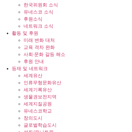
한국위원회 소식
유네스코 소식
후원소식
네트워크 소식
활동 및 후원
미래 변화 대처
교육 격차 완화
사회∙문화 갈등 해소
후원 안내
등재 및 네트워크
세계유산
인류무형문화유산
세계기록유산
생물권보전지역
세계지질공원
유네스코학교
창의도시
글로벌학습도시