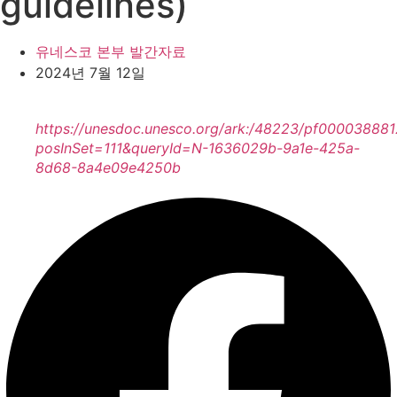
guidelines)
유네스코 본부 발간자료
2024년 7월 12일
https://unesdoc.unesco.org/ark:/48223/pf000038881
posInSet=111&queryId=N-1636029b-9a1e-425a-
8d68-8a4e09e4250b