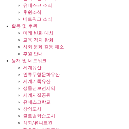
유네스코 소식
후원소식
네트워크 소식
활동 및 후원
미래 변화 대처
교육 격차 완화
사회∙문화 갈등 해소
후원 안내
등재 및 네트워크
세계유산
인류무형문화유산
세계기록유산
생물권보전지역
세계지질공원
유네스코학교
창의도시
글로벌학습도시
석좌/유니트윈