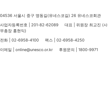
04536 서울시 중구 명동길(유네스코길) 26 유네스코회관
사업자등록번호 | 201-82-62089 대표 | 위원장 최교진 (사
무총장 홍현익)
전화 | 02-6958-4100 팩스 | 02-6958-4250
이메일 | online@unesco.or.kr 후원문의 | 1800-9971
개인정보처리방침
후원개발 홈페이지 이용약관
영상정보처리기기 운영지침
후원명칭 사용 신청 안내
유네스코회관
국민권익위원회
인스타그램