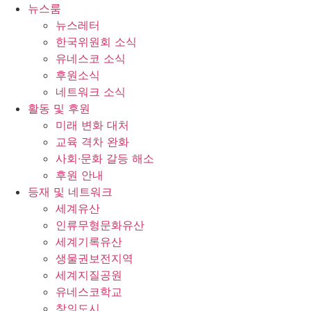
콘
뉴스룸
텐
뉴스레터
츠
한국위원회 소식
로
유네스코 소식
건
후원소식
너
네트워크 소식
뛰
활동 및 후원
기
미래 변화 대처
교육 격차 완화
사회∙문화 갈등 해소
후원 안내
등재 및 네트워크
세계유산
인류무형문화유산
세계기록유산
생물권보전지역
세계지질공원
유네스코학교
창의도시