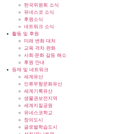
한국위원회 소식
유네스코 소식
후원소식
네트워크 소식
활동 및 후원
미래 변화 대처
교육 격차 완화
사회∙문화 갈등 해소
후원 안내
등재 및 네트워크
세계유산
인류무형문화유산
세계기록유산
생물권보전지역
세계지질공원
유네스코학교
창의도시
글로벌학습도시