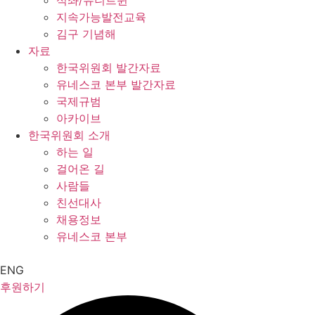
석좌/유니트윈
지속가능발전교육
김구 기념해
자료
한국위원회 발간자료
유네스코 본부 발간자료
국제규범
아카이브
한국위원회 소개
하는 일
걸어온 길
사람들
친선대사
채용정보
유네스코 본부
ENG
후원하기