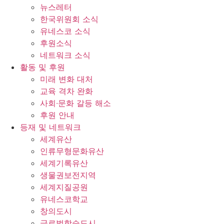
뉴스레터
한국위원회 소식
유네스코 소식
후원소식
네트워크 소식
활동 및 후원
미래 변화 대처
교육 격차 완화
사회∙문화 갈등 해소
후원 안내
등재 및 네트워크
세계유산
인류무형문화유산
세계기록유산
생물권보전지역
세계지질공원
유네스코학교
창의도시
글로벌학습도시