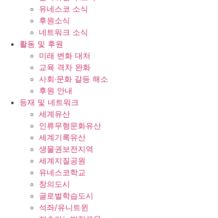
유네스코 소식
후원소식
네트워크 소식
활동 및 후원
미래 변화 대처
교육 격차 완화
사회∙문화 갈등 해소
후원 안내
등재 및 네트워크
세계유산
인류무형문화유산
세계기록유산
생물권보전지역
세계지질공원
유네스코학교
창의도시
글로벌학습도시
석좌/유니트윈