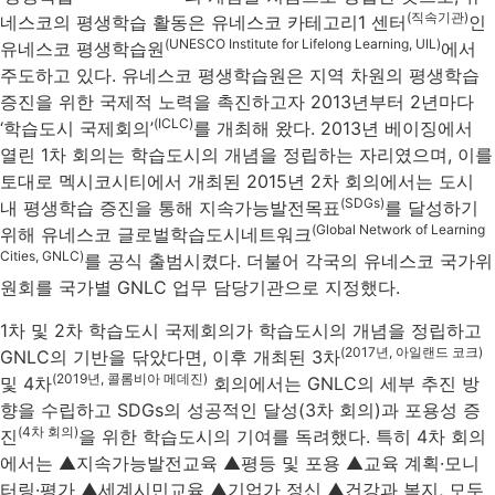
(직속기관)
네스코의 평생학습 활동은 유네스코 카테고리1 센터
인
(UNESCO Institute for Lifelong Learning, UIL)
유네스코 평생학습원
에서
주도하고 있다. 유네스코 평생학습원은 지역 차원의 평생학습
증진을 위한 국제적 노력을 촉진하고자 2013년부터 2년마다
(ICLC)
‘학습도시 국제회의’
를 개최해 왔다. 2013년 베이징에서
열린 1차 회의는 학습도시의 개념을 정립하는 자리였으며, 이를
토대로 멕시코시티에서 개최된 2015년 2차 회의에서는 도시
(SDGs)
내 평생학습 증진을 통해 지속가능발전목표
를 달성하기
(Global Network of Learning
위해 유네스코 글로벌학습도시네트워크
Cities, GNLC)
를 공식 출범시켰다. 더불어 각국의 유네스코 국가위
원회를 국가별 GNLC 업무 담당기관으로 지정했다.
​1차 및 2차 학습도시 국제회의가 학습도시의 개념을 정립하고
(2017년, 아일랜드 코크)
GNLC의 기반을 닦았다면, 이후 개최된 3차
(2019년, 콜롬비아 메데진)
및 4차
회의에서는 GNLC의 세부 추진 방
향을 수립하고 SDGs의 성공적인 달성(3차 회의)과 포용성 증
(4차 회의)
진
을 위한 학습도시의 기여를 독려했다. 특히 4차 회의
에서는 ▲지속가능발전교육 ▲평등 및 포용 ▲교육 계획·모니
터링·평가 ▲세계시민교육 ▲기업가 정신 ▲건강과 복지, 모두