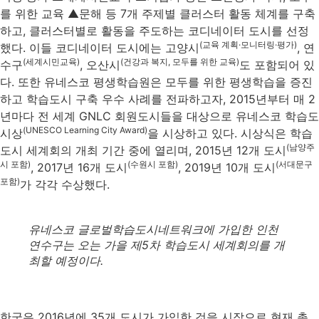
를 위한 교육 ▲문해 등 7개 주제별 클러스터 활동 체계를 구축
하고, 클러스터별로 활동을 주도하는 코디네이터 도시를 선정
(교육 계획·모니터링·평가)
했다. 이들 코디네이터 도시에는 고양시
, 연
(세계시민교육)
(건강과 복지, 모두를 위한 교육)
수구
, 오산시
도 포함되어 있
다. 또한 유네스코 평생학습원은 모두를 위한 평생학습을 증진
하고 학습도시 구축 우수 사례를 전파하고자, 2015년부터 매 2
년마다 전 세계 GNLC 회원도시들을 대상으로 유네스코 학습도
(UNESCO Learning City Award)
시상
을 시상하고 있다. 시상식은 학습
(남양주
도시 세계회의 개최 기간 중에 열리며, 2015년 12개 도시
시 포함)
(수원시 포함)
(서대문구
, 2017년 16개 도시
, 2019년 10개 도시
포함)
가 각각 수상했다.
유네스코 글로벌학습도시네트워크에 가입한 인천
연수구는 오는 가을 제5차 학습도시 세계회의를 개
최할 예정이다.
​한국은 2016년에 35개 도시가 가입한 것을 시작으로 현재 총