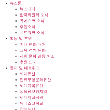
콘
뉴스룸
텐
뉴스레터
츠
한국위원회 소식
로
유네스코 소식
건
후원소식
너
네트워크 소식
뛰
활동 및 후원
기
미래 변화 대처
교육 격차 완화
사회∙문화 갈등 해소
후원 안내
등재 및 네트워크
세계유산
인류무형문화유산
세계기록유산
생물권보전지역
세계지질공원
유네스코학교
창의도시