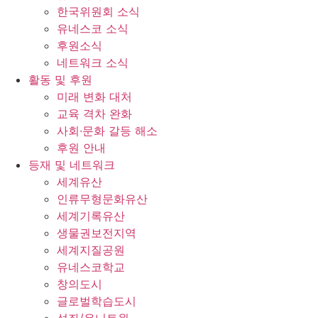
한국위원회 소식
유네스코 소식
후원소식
네트워크 소식
활동 및 후원
미래 변화 대처
교육 격차 완화
사회∙문화 갈등 해소
후원 안내
등재 및 네트워크
세계유산
인류무형문화유산
세계기록유산
생물권보전지역
세계지질공원
유네스코학교
창의도시
글로벌학습도시