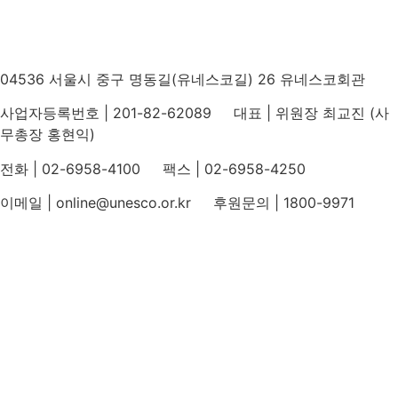
04536 서울시 중구 명동길(유네스코길) 26 유네스코회관
사업자등록번호 | 201-82-62089 대표 | 위원장 최교진 (사
무총장 홍현익)
전화 | 02-6958-4100 팩스 | 02-6958-4250
이메일 | online@unesco.or.kr 후원문의 | 1800-9971
개인정보처리방침
후원개발 홈페이지 이용약관
영상정보처리기기 운영지침
후원명칭 사용 신청 안내
유네스코회관
국민권익위원회