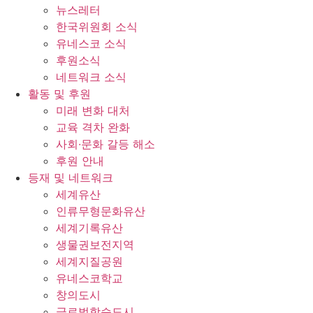
뉴스레터
한국위원회 소식
유네스코 소식
후원소식
네트워크 소식
활동 및 후원
미래 변화 대처
교육 격차 완화
사회∙문화 갈등 해소
후원 안내
등재 및 네트워크
세계유산
인류무형문화유산
세계기록유산
생물권보전지역
세계지질공원
유네스코학교
창의도시
글로벌학습도시