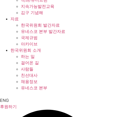
석좌/유니트윈
지속가능발전교육
김구 기념해
자료
한국위원회 발간자료
유네스코 본부 발간자료
국제규범
아카이브
한국위원회 소개
하는 일
걸어온 길
사람들
친선대사
채용정보
유네스코 본부
ENG
후원하기