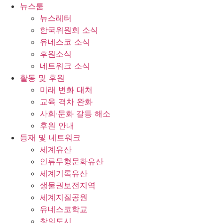
콘
뉴스룸
텐
뉴스레터
츠
한국위원회 소식
로
유네스코 소식
건
후원소식
너
네트워크 소식
뛰
활동 및 후원
기
미래 변화 대처
교육 격차 완화
사회∙문화 갈등 해소
후원 안내
등재 및 네트워크
세계유산
인류무형문화유산
세계기록유산
생물권보전지역
세계지질공원
유네스코학교
창의도시