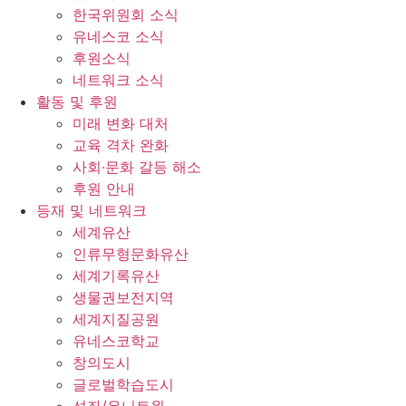
한국위원회 소식
유네스코 소식
후원소식
네트워크 소식
활동 및 후원
미래 변화 대처
교육 격차 완화
사회∙문화 갈등 해소
후원 안내
등재 및 네트워크
세계유산
인류무형문화유산
세계기록유산
생물권보전지역
세계지질공원
유네스코학교
창의도시
글로벌학습도시