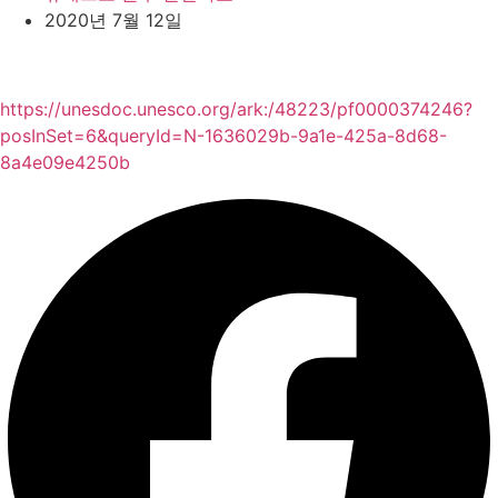
2020년 7월 12일
https://unesdoc.unesco.org/ark:/48223/pf0000374246?
posInSet=6&queryId=N-1636029b-9a1e-425a-8d68-
8a4e09e4250b