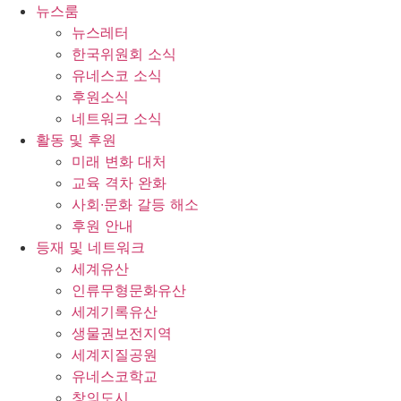
콘
뉴스룸
텐
뉴스레터
츠
한국위원회 소식
로
유네스코 소식
건
후원소식
너
네트워크 소식
뛰
활동 및 후원
기
미래 변화 대처
교육 격차 완화
사회∙문화 갈등 해소
후원 안내
등재 및 네트워크
세계유산
인류무형문화유산
세계기록유산
생물권보전지역
세계지질공원
유네스코학교
창의도시