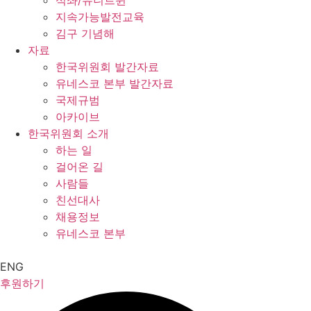
석좌/유니트윈
지속가능발전교육
김구 기념해
자료
한국위원회 발간자료
유네스코 본부 발간자료
국제규범
아카이브
한국위원회 소개
하는 일
걸어온 길
사람들
친선대사
채용정보
유네스코 본부
ENG
후원하기