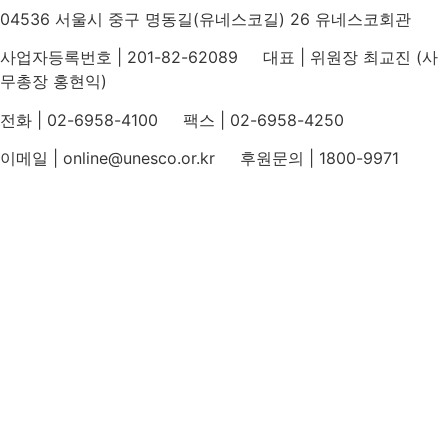
04536 서울시 중구 명동길(유네스코길) 26 유네스코회관
사업자등록번호 | 201-82-62089 대표 | 위원장 최교진 (사
무총장 홍현익)
전화 | 02-6958-4100 팩스 | 02-6958-4250
이메일 | online@unesco.or.kr 후원문의 | 1800-9971
개인정보처리방침
후원개발 홈페이지 이용약관
영상정보처리기기 운영지침
후원명칭 사용 신청 안내
유네스코회관
국민권익위원회
인스타그램
카카오톡 채널