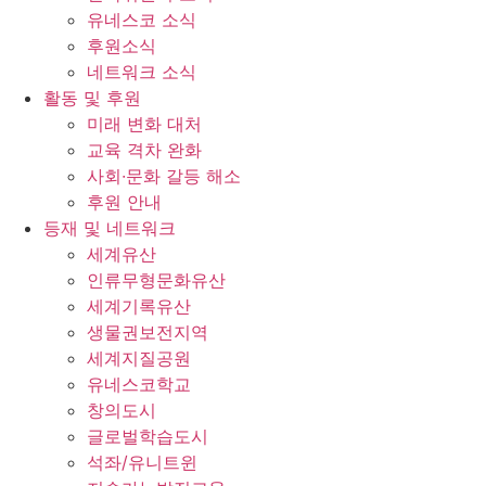
유네스코 소식
후원소식
네트워크 소식
활동 및 후원
미래 변화 대처
교육 격차 완화
사회∙문화 갈등 해소
후원 안내
등재 및 네트워크
세계유산
인류무형문화유산
세계기록유산
생물권보전지역
세계지질공원
유네스코학교
창의도시
글로벌학습도시
석좌/유니트윈