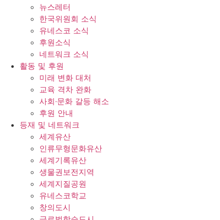
뉴스레터
한국위원회 소식
유네스코 소식
후원소식
네트워크 소식
활동 및 후원
미래 변화 대처
교육 격차 완화
사회∙문화 갈등 해소
후원 안내
등재 및 네트워크
세계유산
인류무형문화유산
세계기록유산
생물권보전지역
세계지질공원
유네스코학교
창의도시
글로벌학습도시