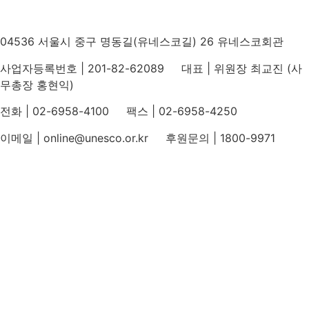
04536 서울시 중구 명동길(유네스코길) 26 유네스코회관
사업자등록번호 | 201-82-62089 대표 | 위원장 최교진 (사
무총장 홍현익)
전화 | 02-6958-4100 팩스 | 02-6958-4250
이메일 | online@unesco.or.kr 후원문의 | 1800-9971
개인정보처리방침
후원개발 홈페이지 이용약관
영상정보처리기기 운영지침
후원명칭 사용 신청 안내
유네스코회관
국민권익위원회
인스타그램