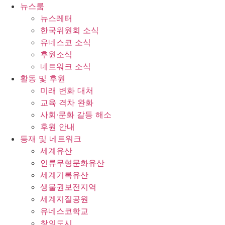
콘
뉴스룸
텐
뉴스레터
츠
한국위원회 소식
로
유네스코 소식
건
후원소식
너
네트워크 소식
뛰
활동 및 후원
기
미래 변화 대처
교육 격차 완화
사회∙문화 갈등 해소
후원 안내
등재 및 네트워크
세계유산
인류무형문화유산
세계기록유산
생물권보전지역
세계지질공원
유네스코학교
창의도시