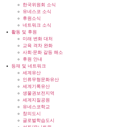
한국위원회 소식
유네스코 소식
후원소식
네트워크 소식
활동 및 후원
미래 변화 대처
교육 격차 완화
사회∙문화 갈등 해소
후원 안내
등재 및 네트워크
세계유산
인류무형문화유산
세계기록유산
생물권보전지역
세계지질공원
유네스코학교
창의도시
글로벌학습도시