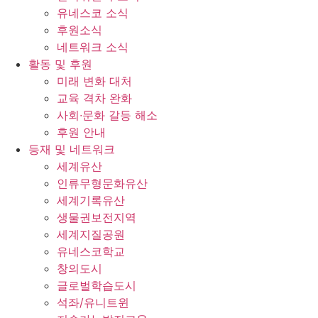
유네스코 소식
후원소식
네트워크 소식
활동 및 후원
미래 변화 대처
교육 격차 완화
사회∙문화 갈등 해소
후원 안내
등재 및 네트워크
세계유산
인류무형문화유산
세계기록유산
생물권보전지역
세계지질공원
유네스코학교
창의도시
글로벌학습도시
석좌/유니트윈