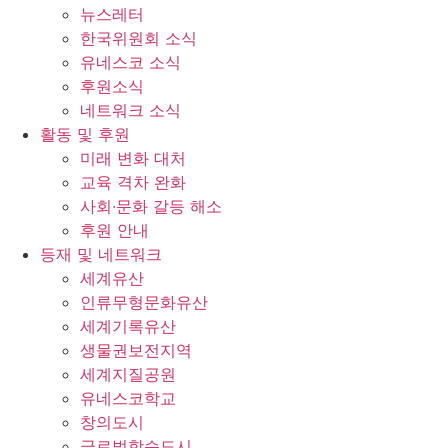
뉴스레터
한국위원회 소식
유네스코 소식
후원소식
네트워크 소식
활동 및 후원
미래 변화 대처
교육 격차 완화
사회∙문화 갈등 해소
후원 안내
등재 및 네트워크
세계유산
인류무형문화유산
세계기록유산
생물권보전지역
세계지질공원
유네스코학교
창의도시
글로벌학습도시