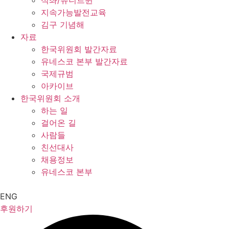
석좌/유니트윈
지속가능발전교육
김구 기념해
자료
한국위원회 발간자료
유네스코 본부 발간자료
국제규범
아카이브
한국위원회 소개
하는 일
걸어온 길
사람들
친선대사
채용정보
유네스코 본부
ENG
후원하기