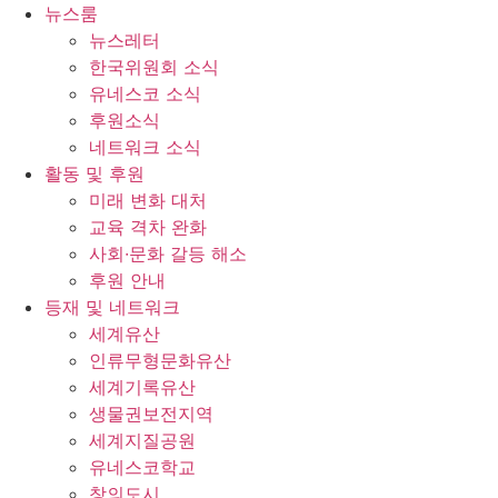
콘
뉴스룸
텐
뉴스레터
츠
한국위원회 소식
로
유네스코 소식
건
후원소식
너
네트워크 소식
뛰
활동 및 후원
기
미래 변화 대처
교육 격차 완화
사회∙문화 갈등 해소
후원 안내
등재 및 네트워크
세계유산
인류무형문화유산
세계기록유산
생물권보전지역
세계지질공원
유네스코학교
창의도시